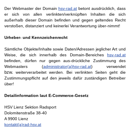
Der Webmaster der Domain
hsv-rad.at
betont ausdrücklich, dass
er sich von allen verlinkten/verknüpften Inhalten die sich
außerhalb dieser Domain befinden und gegen geltendes Recht
verstoßen, distanziert und keinerlei Verantwortung über-nimmt!
Urheber- und Kennzeichenrecht
Sämtliche Objekte/Inhalte sowie Daten/Adressen jeglicher Art und
Weise, die sich innerhalb des Domain-Bereiches
hsv-rad.at
befinden, dürfen nur gegen aus-drückliche Zustimmung des
Webmasters (
administrator(a)hsv-rad.at
) verwendet
bzw.
weiterverarbeitet werden. Bei verlinkten Seiten geht die
Zustimmungspflicht auf den jeweils dafür zuständigen Betreiber
über!
Detailinformation laut E-Commerce-Gesetz
HSV Lienz Sektion Radsport
Dolomitenstraße 38-40
A 9900 Lienz
kontakt(a)rad-hsv.at