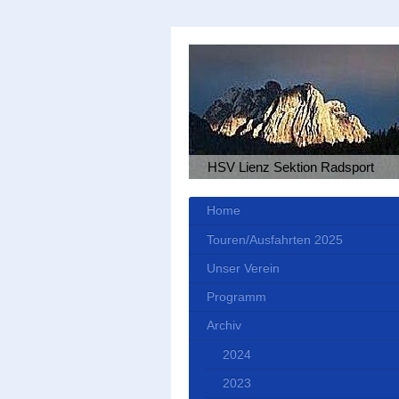
HSV Lienz Sektion Radsport
Home
Touren/Ausfahrten 2025
Unser Verein
Programm
Archiv
2024
2023