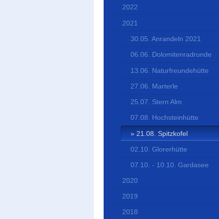
2022
2021
30.05. Anrandeln 2021
06.06. Dolomitenradrunde
13.06. Naturfreundehütte
27.06. Marterle
25.07. Stern Alm
07.08. Hochsteinhütte
21.08. Spitzkofel
02.10. Glorerhütte
07.10. - 10.10. Gardasee
2020
2019
2018