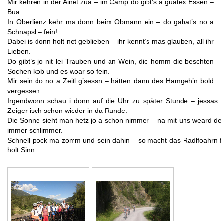
Mir kehren in der Ainet zua – im Camp do gibt’s a guates Essen –
Bua.
In Oberlienz kehr ma donn beim Obmann ein – do gabat’s no a
Schnapsl – fein!
Dabei is donn holt net geblieben – ihr kennt’s mas glauben, all ihr
Lieben.
Do gibt’s jo nit lei Trauben und an Wein, die homm die beschten
Sochen kob und es woar so fein.
Mir sein do no
a Zeitl g’sessn – hätten dann des Hamgeh’n bold
vergessen.
Irgendwonn schau i donn auf die Uhr zu später Stunde – jessas 
Zeiger isch schon wieder in da Runde.
Die Sonne sieht man hetz jo a schon nimmer – na mit uns weard d
immer schlimmer.
Schnell pock ma zomm und sein dahin – so macht das Radlfoahrn 
holt Sinn.