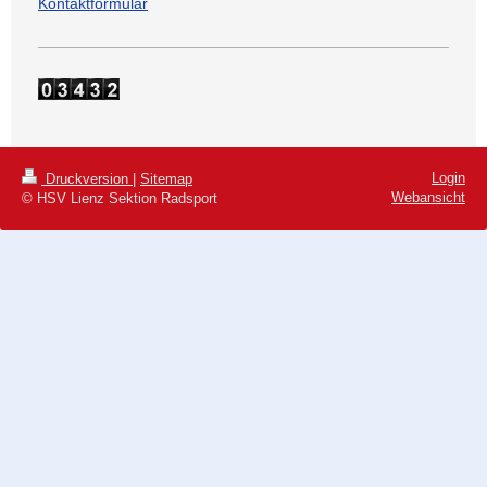
Kontaktformular
Login
Druckversion
|
Sitemap
Webansicht
© HSV Lienz Sektion Radsport