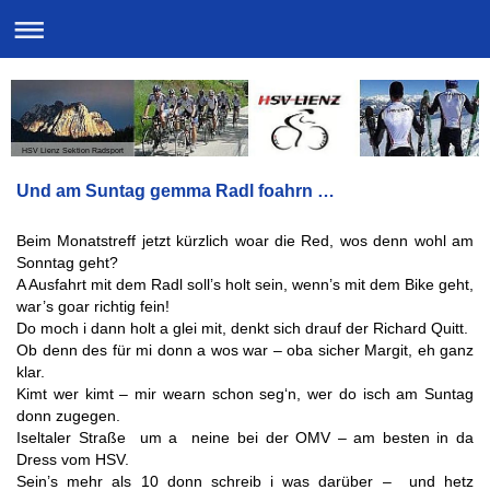
HSV Lienz Sektion Radsport
Und am Suntag gemma Radl foahrn …
Beim Monatstreff jetzt kürzlich woar die Red, wos denn wohl am
Sonntag geht?
A Ausfahrt mit dem Radl soll’s holt sein, wenn’s mit dem Bike geht,
war’s goar richtig fein!
Do moch i dann holt a glei mit, denkt sich drauf der Richard Quitt.
Ob denn des für mi donn a wos war – oba sicher Margit, eh ganz
klar.
Kimt wer kimt – mir wearn schon seg‘n, wer do isch am Suntag
donn zugegen.
Iseltaler Straße um a neine bei der OMV – am besten in da
Dress vom HSV.
Sein’s mehr als 10 donn schreib i was darüber – und hetz