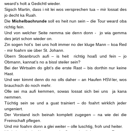
weard’s holt a Gedichtl wieder.
Sigsch Martin, dass i nit lei wos versprechen tua – mir lossat des
jo decht ka Ruah.
Die
Michelbachrunde
soll es heit nun sein – die Tour weard oba
richtig fein.
Und von welcher Seite nemma sie denn donn - jo wia gemma
des jetzt schon wieder on.
Zin sogen hot’s bei uns holt immer no der kluge Mann – koa Red
- mir foahrn sie über St. Johann.
Übern Stoanbruch aufi – is heit richtig hoaß und fein – jo
Obmann, kannat’s no a bissl steiler sein?
Bei der Wirtsalm do gibt’s die erste Rast – bis dorthin nur keine
Hast.
Und wer kimmt denn do no olls daher – an Haufen HSV-ler, wos
brauchsch do noch mehr.
Olle sei ma aufi kemmen, sowas lossat sich bei uns ja kana
nemmen.
Tüchtig sein se und a guat trainiert – do foahrt wirklich jeder
ungeniert.
Der Vorstand isch beinah komplett zugegen – na wie dei die
Freinschaft pflegen.
Und mir foahrn donn a glei weiter – olle luschtig, froh und heiter.