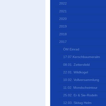
2022
2021
2020
2019
2018
2017
ÖM Einrad
17.07.Kerschbaumeralm
08.01. Zettersfeld
22.01. Wildkogel
10.02. Vollversammlung
11.02. Mondscheintour
25.02. Er & Sie-Rodeln
12.03. Skitag Helm