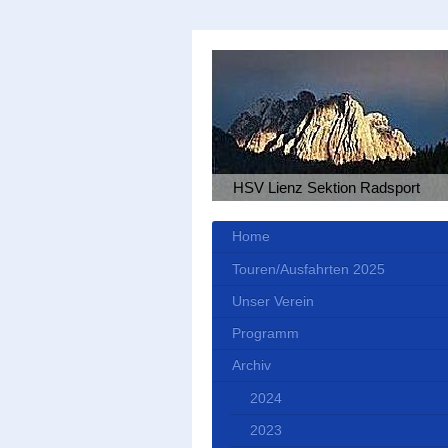
HSV Lienz Sektion Radsport
Home
Touren/Ausfahrten 2025
Unser Verein
Programm
Archiv
2024
2023