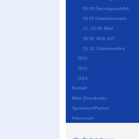
05.09.Dienstagausfahrt
09.09.Dolomitenmann
21.-24.09. Bled
30.09. NOK AUT
15.10. Dolomitenblick
2016
2015
2014
Kontakt
Biker Ehrenkodex
Sponsoren/Partner
Impressum