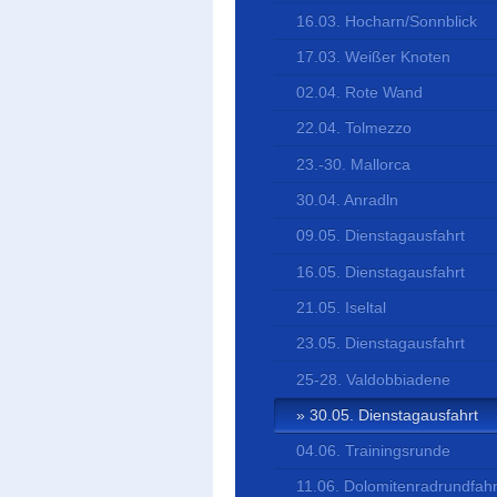
16.03. Hocharn/Sonnblick
17.03. Weißer Knoten
02.04. Rote Wand
22.04. Tolmezzo
23.-30. Mallorca
30.04. Anradln
09.05. Dienstagausfahrt
16.05. Dienstagausfahrt
21.05. Iseltal
23.05. Dienstagausfahrt
25-28. Valdobbiadene
30.05. Dienstagausfahrt
04.06. Trainingsrunde
11.06. Dolomitenradrundfahr