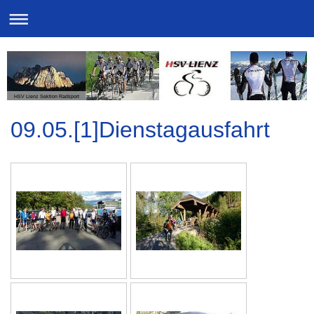
HSV Lienz Sektion Radsport
09.05.[1]Dienstagausfahrt