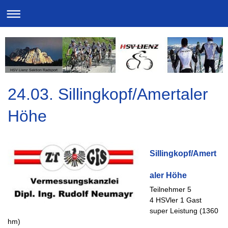
HSV Lienz Sektion Radsport
24.03. Sillingkopf/Amertaler
Höhe
Sillingkopf/Amert
aler Höhe
Teilnehmer 5
4 HSVler 1 Gast
super Leistung (1360
hm)