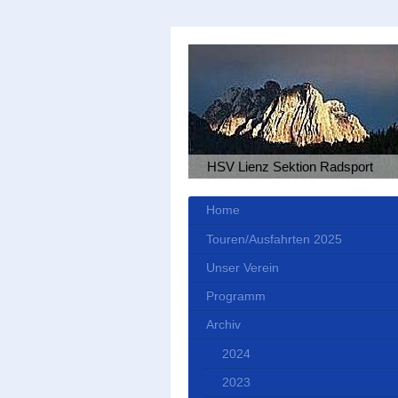
HSV Lienz Sektion Radsport
Home
Touren/Ausfahrten 2025
Unser Verein
Programm
Archiv
2024
2023