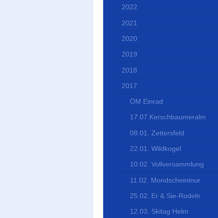
2022
2021
2020
2019
2018
2017
ÖM Einrad
17.07.Kerschbaumeralm
08.01. Zettersfeld
22.01. Wildkogel
10.02. Vollversammlung
11.02. Mondscheintour
25.02. Er & Sie-Rodeln
12.03. Skitag Helm