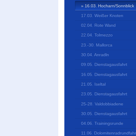
16.03. Hocharn/Sonnblick
17.03. Weißer Knoten
02.04. Rote Wand
22.04. Tolmezzo
23.-30. Mallorca
30.04. Anradln
09.05. Dienstagausfahrt
16.05. Dienstagausfahrt
21.05. Iseltal
23.05. Dienstagausfahrt
25-28. Valdobbiadene
30.05. Dienstagausfahrt
04.06. Trainingsrunde
11.06. Dolomitenradrundfahr