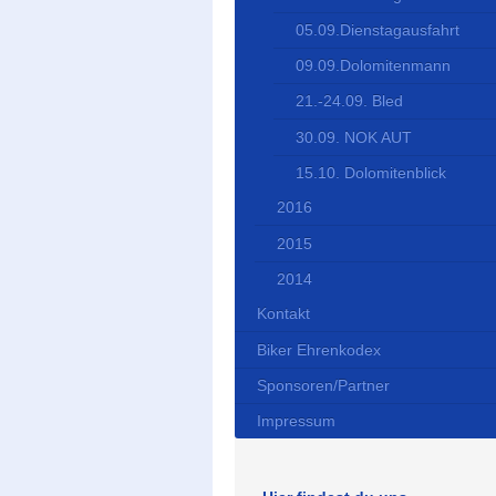
05.09.Dienstagausfahrt
09.09.Dolomitenmann
21.-24.09. Bled
30.09. NOK AUT
15.10. Dolomitenblick
2016
2015
2014
Kontakt
Biker Ehrenkodex
Sponsoren/Partner
Impressum