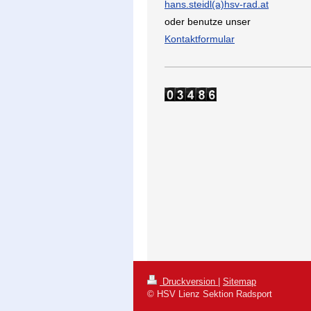
hans.steidl(a)hsv-rad.at
oder benutze unser
Kontaktformular
Druckversion
|
Sitemap
© HSV Lienz Sektion Radsport