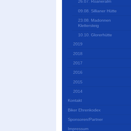
26.07. Roaneralm
09.08. Sillianer Hütte
23.08. Madonnen
Klettersteig
10.10. Glorerhütte
2019
2018
2017
2016
2015
2014
Kontakt
Biker Ehrenkodex
Sponsoren/Partner
Impressum