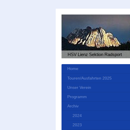
HSV Lienz Sektion Radsport
Home
Touren/Ausfahrten 2025
Unser Verein
Programm
Archiv
2024
2023