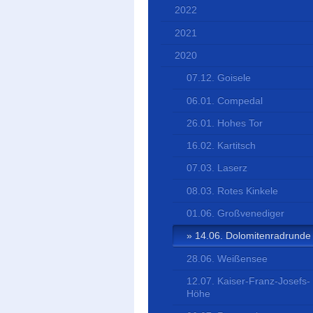
2022
2021
2020
07.12. Goisele
06.01. Compedal
26.01. Hohes Tor
16.02. Kartitsch
07.03. Laserz
08.03. Rotes Kinkele
01.06. Großvenediger
14.06. Dolomitenradrunde
28.06. Weißensee
12.07. Kaiser-Franz-Josefs-
Höhe