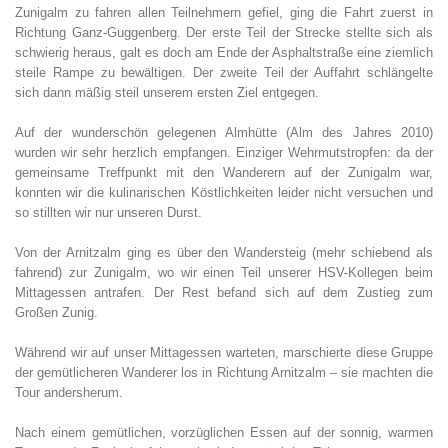
Zunigalm zu fahren allen Teilnehmern gefiel, ging die Fahrt zuerst in
Richtung Ganz-Guggenberg. Der erste Teil der Strecke stellte sich als
schwierig heraus, galt es doch am Ende der Asphaltstraße eine ziemlich
steile Rampe zu bewältigen. Der zweite Teil der Auffahrt schlängelte
sich dann mäßig steil unserem ersten Ziel entgegen.
Auf der wunderschön gelegenen Almhütte (Alm des Jahres 2010)
wurden wir sehr herz­lich empfangen. Einziger Wehrmutstropfen: da der
gemeinsame Treffpunkt mit den Wan­derern auf der Zunigalm war,
konnten wir die kulinarischen Köstlichkeiten leider nicht versuchen und
so stillten wir nur unseren Durst.
Von der Arnitzalm ging es über den Wandersteig (mehr schiebend als
fahrend) zur Zunigalm, wo wir einen Teil unserer HSV-Kollegen beim
Mittagessen antrafen. Der Rest befand sich auf dem Zustieg zum
Großen Zunig.
Während wir auf unser Mittagessen warteten, marschierte diese Gruppe
der gemütliche­ren Wanderer los in Richtung Arnitzalm – sie machten die
Tour andersherum.
Nach einem gemütlichen, vorzüglichen Essen auf der sonnig, warmen