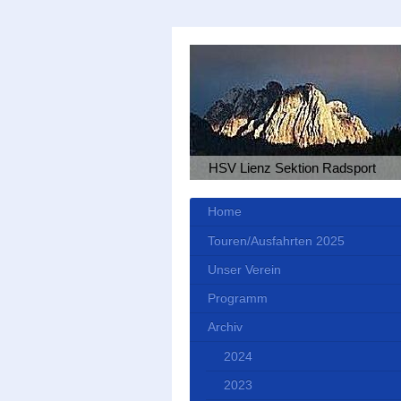
HSV Lienz Sektion Radsport
Home
Touren/Ausfahrten 2025
Unser Verein
Programm
Archiv
2024
2023