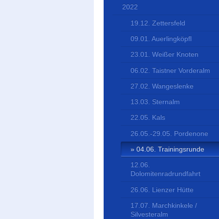
2022
19.12. Zettersfeld
09.01. Auerlingköpfl
23.01. Weißer Knoten
06.02. Taistner Vorderalm
27.02. Wangeslenke
13.03. Sternalm
22.05. Kals
26.05.-29.05. Pordenone
04.06. Trainingsrunde
12.06.
Dolomitenradrundfahrt
26.06. Lienzer Hütte
17.07. Marchkinkele /
Silvesteralm