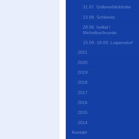
31.07. Gölbnerblickhütte
13.08. Schleinitz
28.08. Iseltal /
Michelbachrunde
15.09.-18.09. Loipersdorf
2021
2020
2019
2018
2017
2016
2015
2014
Kontakt