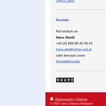
ÖHSV Lienz
Kontakt
Ruf einfach an
Hans Steidl
+43 (0) 699 88 45 93 43
hans.steidl(a)hsv-rad.at
oder benutze unser
Kontaktformular
Druckversion
|
Sitemap
© HSV Lienz Sektion Radsport