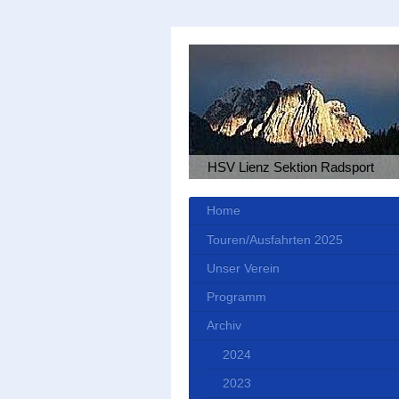
HSV Lienz Sektion Radsport
Home
Touren/Ausfahrten 2025
Unser Verein
Programm
Archiv
2024
2023