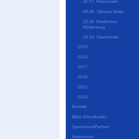
26.07. Roaneralm
09.08. Sillianer Hütte
23.08. Madonnen
Klettersteig
10.10. Glorerhütte
2019
2018
2017
2016
2015
2014
Kontakt
Biker Ehrenkodex
Sponsoren/Partner
Impressum