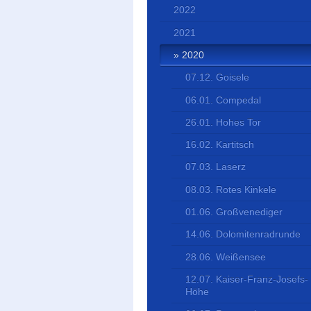
2022
2021
2020
07.12. Goisele
06.01. Compedal
26.01. Hohes Tor
16.02. Kartitsch
07.03. Laserz
08.03. Rotes Kinkele
01.06. Großvenediger
14.06. Dolomitenradrunde
28.06. Weißensee
12.07. Kaiser-Franz-Josefs-
Höhe