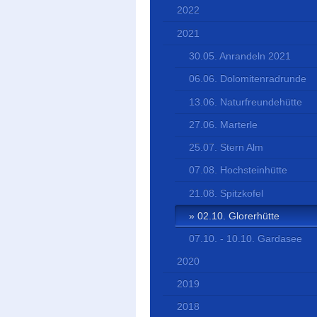
2022
2021
30.05. Anrandeln 2021
06.06. Dolomitenradrunde
13.06. Naturfreundehütte
27.06. Marterle
25.07. Stern Alm
07.08. Hochsteinhütte
21.08. Spitzkofel
02.10. Glorerhütte
07.10. - 10.10. Gardasee
2020
2019
2018