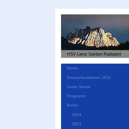
HSV Lienz Sektion Radsport
Home
Touren/Ausfahrten 2025
Unser Verein
Programm
Archiv
2024
2023